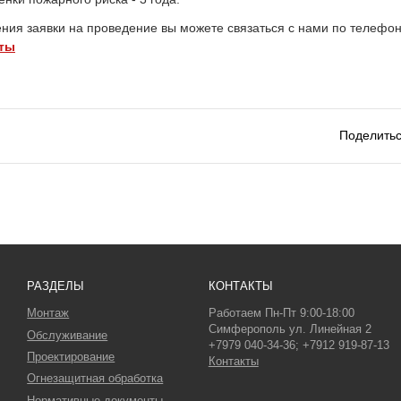
ния заявки
на проведение
вы можете связаться с нами по телефон
кты
Поделить
РАЗДЕЛЫ
КОНТАКТЫ
Монтаж
Работаем Пн-Пт 9:00-18:00
Симферополь ул. Линейная 2
Обслуживание
+7979 040-34-36; +7912 919-87-13
Проектирование
Контакты
Огнезащитная обработка
Нормативные документы