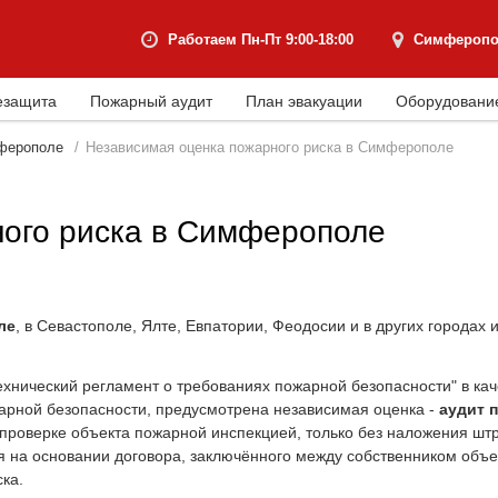
Работаем Пн-Пт 9:00-18:00
Симферопол
езащита
Пожарный аудит
План эвакуации
Оборудовани
мферополе
Независимая оценка пожарного риска в Симферополе
ного риска в Симферополе
ле
, в Севастополе, Ялте, Евпатории, Феодосии и в других городах 
нический регламент о требованиях пожарной безопасности" в кач
арной безопасности, предусмотрена независимая оценка -
аудит 
а проверке объекта пожарной инспекцией, только без наложения шт
 на основании договора, заключённого между собственником объе
ка.